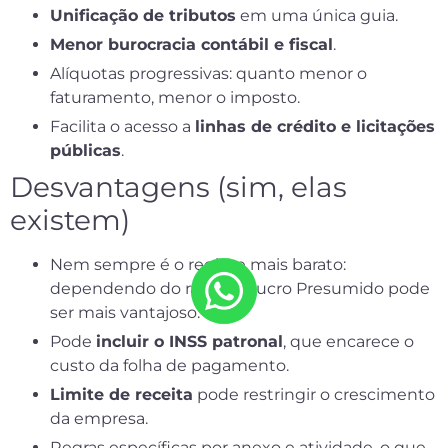
Unificação de tributos
em uma única guia.
Menor burocracia contábil e fiscal
.
Alíquotas progressivas: quanto menor o
faturamento, menor o imposto.
Facilita o acesso a
linhas de crédito e licitações
públicas
.
Desvantagens (sim, elas
existem)
Nem sempre é o regime mais barato:
dependendo do ramo, o Lucro Presumido pode
ser mais vantajoso.
Pode
incluir o INSS patronal
, que encarece o
custo da folha de pagamento.
Limite de receita
pode restringir o crescimento
da empresa.
Regras específicas por anexo e atividade, o que