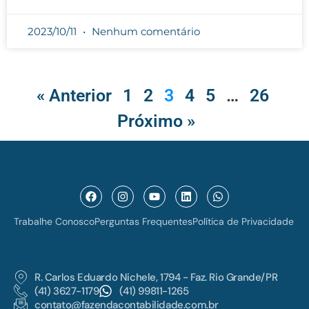
2023/10/11
Nenhum comentário
« Anterior
1
2
3
4
5
…
26
Próximo »
Trabalhe Conosco
Perguntas Frequentes
Política de Privacidade
R. Carlos Eduardo Nichele, 1794 - Faz. Rio Grande/PR
(41) 3627-1179
(41) 99811-1265
contato@fazendacontabilidade.com.br