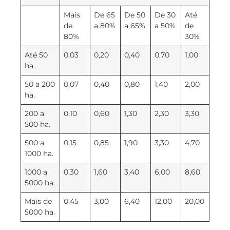
Mais
De 65
De 50
De 30
Até
de
a 80%
a 65%
a 50%
de
80%
30%
Até 50
0,03
0,20
0,40
0,70
1,00
ha.
50 a 200
0,07
0,40
0,80
1,40
2,00
ha.
200 a
0,10
0,60
1,30
2,30
3,30
500 ha.
500 a
0,15
0,85
1,90
3,30
4,70
1000 ha.
1000 a
0,30
1,60
3,40
6,00
8,60
5000 ha.
Mais de
0,45
3,00
6,40
12,00
20,00
5000 ha.