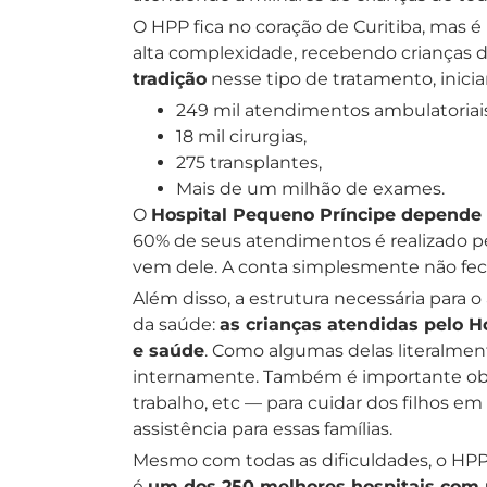
O HPP fica no coração de Curitiba, mas 
alta complexidade, recebendo crianças de
tradição
nesse tipo de tratamento, inicia
249 mil atendimentos ambulatoriais
18 mil cirurgias,
275 transplantes,
Mais de um milhão de exames.
O
Hospital Pequeno Príncipe depende
60% de seus atendimentos é realizado pe
vem dele. A conta simplesmente não fe
Além disso, a estrutura necessária para 
da saúde:
as crianças atendidas pelo H
e saúde
. Como algumas delas literalmen
internamente. Também é importante obse
trabalho, etc — para cuidar dos filhos e
assistência para essas famílias.
Mesmo com todas as dificuldades, o HPP c
é
um dos 250 melhores hospitais com 