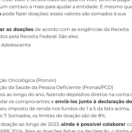
ta um centavo a mais para ajudar a entidade. E mesmo q
a
pode fazer doações: esses valores são somados à sua
rar as doações
de acordo com as exigências da Receita
s pela Receita Federal. São eles:
o Adolescente
ção Oncológica (Pronon)
ção da Saúde da Pessoa Deficiente (Pronas/PCD)
os ao longo do ano, fazendo depósitos diretos na conta 
ardar os comprovantes e
enviá-los junto à declaração do
 seu imposto de renda nos fundos de 1 a 5 da lista acima,
 7. Somados, os limites de doação são de 8%.
 doação ao longo de 2023,
ainda é possível colaborar
c
 IRPF 2024. Para as doações feitas na declaração, o limite 