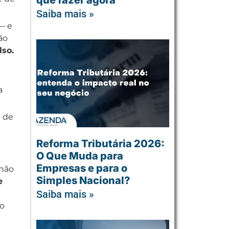
que fazer agora
Saiba mais »
— e
ão
lso.
a
s
de
Reforma Tributária 2026:
O Que Muda para
Empresas e para o
 não
Simples Nacional?
e
Saiba mais »
do