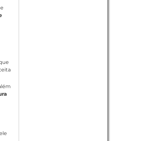
 e
e
 que
ceita
 além
ura
ele