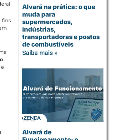
eral
Alvará na prática: o que
muda para
 fins
supermercados,
dem
indústrias,
transportadoras e postos
de combustíveis
uma
Saiba mais »
o
 e
Alvará de
u
Funcionamento: o
 —