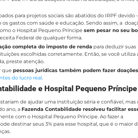
oados para projetos sociais são abatidos do IRPF devido 
o os gastos com saúde e educação. Sendo assim, a doaç
s como o Hospital Pequeno Príncipe
sem pesar no seu bo
 Receita Federal de qualquer forma.
ação completa do imposto de renda
para deduzir suas
tituições escolhidas corretamente. Então, se você utiliza 
da, preste atenção.
r que
pessoas jurídicas também podem fazer doaçõe
ntes do lucro real
.
ntabilidade e Hospital Pequeno Príncipe
tariam de ajudar uma instituição séria e confiável, mas
do ano, a
Fazenda Contabilidade resolveu facilitar ess
mente com o Hospital Pequeno Príncipe. Ao fazer a
ode destinar seus 3% para esse hospital, que é o maior 
nças.