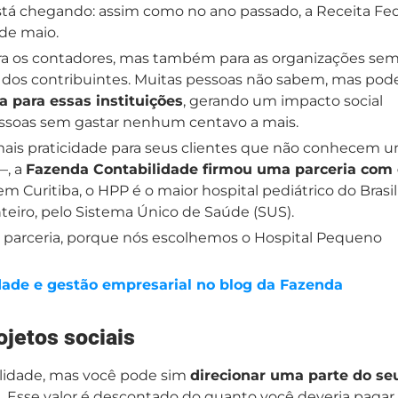
tá chegando: assim como no ano passado, a Receita Fed
 de maio.
a os contadores, mas também para as organizações sem
s dos contribuintes. Muitas pessoas não sabem, mas po
a para essas instituições
, gerando um impacto social
essoas sem gastar nenhum centavo a mais.
r mais praticidade para seus clientes que não conhecem 
—, a
Fazenda Contabilidade firmou uma parceria com 
em Curitiba, o HPP é o maior hospital pediátrico do Brasil
nteiro, pelo Sistema Único de Saúde (SUS).
a parceria, porque nós escolhemos o Hospital Pequeno
dade e gestão empresarial no blog da Fazenda
ojetos sociais
lidade, mas você pode sim
direcionar uma parte do se
s
. Esse valor é descontado do quanto você deveria pagar