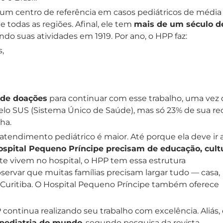
é um centro de referência em casos pediátricos de média
 todas as regiões. Afinal, ele tem
mais de um século d
ndo suas atividades em 1919. Por ano, o HPP faz:
,
 de doações
para continuar com esse trabalho, uma vez
lo SUS (Sistema Único de Saúde), mas só 23% de sua re
cha.
o atendimento pediátrico é maior. Até porque ela deve ir
ospital Pequeno Príncipe precisam de educação, cult
te vivem no hospital, o HPP tem essa estrutura
rvar que muitas famílias precisam largar tudo — casa,
m Curitiba. O Hospital Pequeno Príncipe também oferece
ontinua realizando seu trabalho com excelência. Aliás, 
pediatria do mundo
, segundo pesquisa da revista